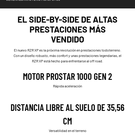
EL SIDE-BY-SIDE DE ALTAS
PRESTACIONES MÁS
VENDIDO
El nuevo RZR XP es la próxima revolución en prestaciones todoterreno.
Con un diseño robusto, más confort y unas prestaciones legendarias, el
RZR XP está hecho para enfrentarse al off road.
MOTOR PROSTAR 1000 GEN 2
Rápida aceleración
DISTANCIA LIBRE AL SUELO DE 35,56
CM
Versatilidad en el terreno