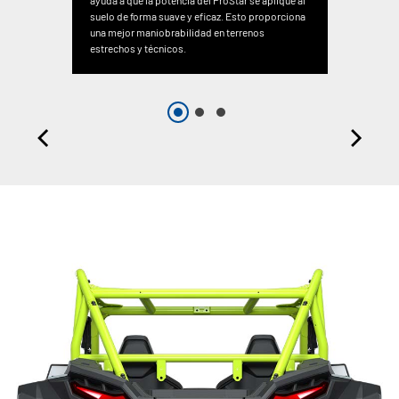
ayuda a que la potencia del ProStar se aplique al
suelo de forma suave y eficaz. Esto proporciona
una mejor maniobrabilidad en terrenos
estrechos y técnicos.