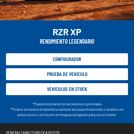
RZR XP
RENDIMIENTO LEGENDARIO
CONFIGURADOR
PRUEBA DE VEHÍCULO
VEHÍCULOS EN STOCK
*Puede mostrarse con accesorios opcionales
*Polaris se reserva el derecho a cambiar las especificaciones o diseños sin
previo aviso y sin incurrir en ninguna obligación para con el cliente.
GENERAL
CARACTERÍSTICAS
FOTOS